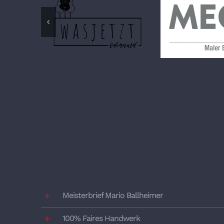
Meisterbrief Mario Ballheimer
100% Faires Handwerk