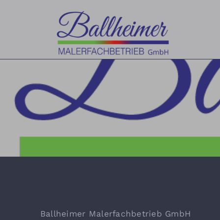
Skip
to
content
Ballheimer Malerfachbetrieb GmbH